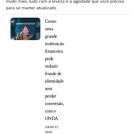
muito mais, tudo com a leveza e a agilidade que você precisa
para se manter atualizado.
Como
uma
grande
instituição
financeira
pode
reduzir
fraude de
identidade
sem
perder
conversão,
com o
ONDA
JULHO 21,
2026