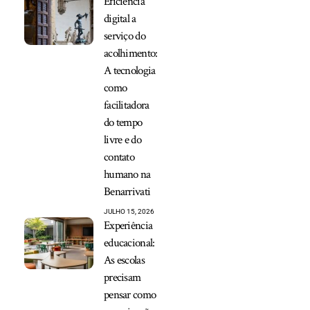
Eficiência
digital a
serviço do
acolhimento:
A tecnologia
como
facilitadora
do tempo
livre e do
contato
humano na
Benarrivati
JULHO 15, 2026
Experiência
educacional:
As escolas
precisam
pensar como