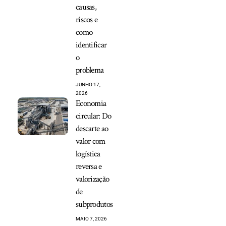
causas,
riscos e
como
identificar
o
problema
JUNHO 17,
2026
Economia
circular: Do
descarte ao
valor com
logística
reversa e
valorização
de
subprodutos
MAIO 7, 2026