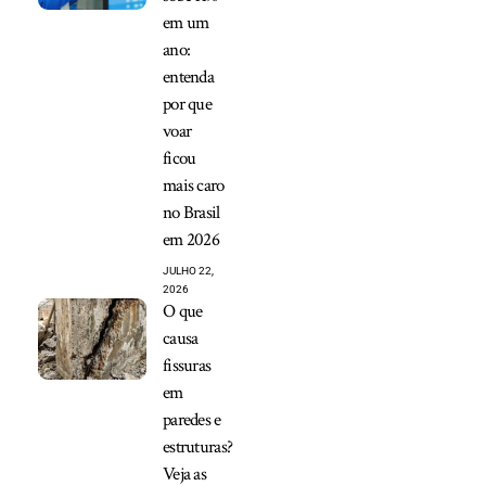
em um
ano:
entenda
por que
voar
ficou
mais caro
no Brasil
em 2026
JULHO 22,
2026
O que
causa
fissuras
em
paredes e
estruturas?
Veja as