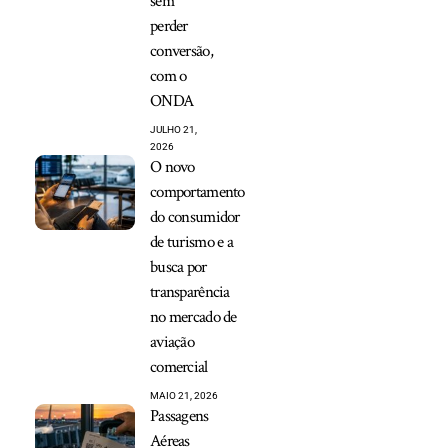
sem
perder
conversão,
com o
ONDA
JULHO 21,
2026
O novo
comportamento
do consumidor
de turismo e a
busca por
transparência
no mercado de
aviação
comercial
MAIO 21, 2026
Passagens
Aéreas