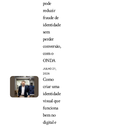
pode
reduzir
fraude de
identidade
sem
perder
conversão,
com o
ONDA
JULHO 21,
2026
Como
criar uma
identidade
visual que
funciona
bem no
digital e