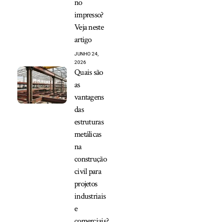
no
impresso?
Veja neste
artigo
JUNHO 24,
2026
Quais são
as
vantagens
das
estruturas
metálicas
na
construção
civil para
projetos
industriais
e
comerciais?