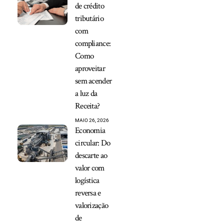
de crédito
tributário
com
compliance:
Como
aproveitar
sem acender
a luz da
Receita?
MAIO 26, 2026
Economia
circular: Do
descarte ao
valor com
logística
reversa e
valorização
de