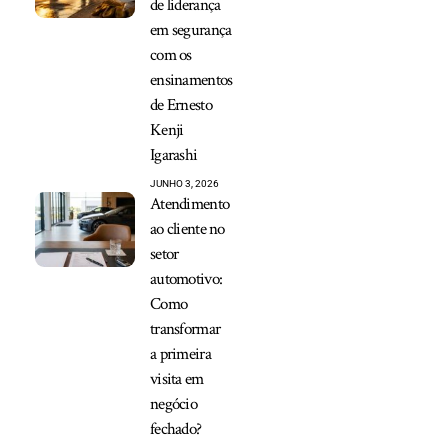
de liderança
em segurança
com os
ensinamentos
de Ernesto
Kenji
Igarashi
JUNHO 3, 2026
Atendimento
ao cliente no
setor
automotivo:
Como
transformar
a primeira
visita em
negócio
fechado?